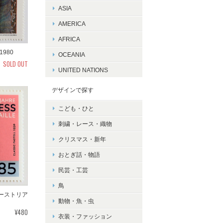
ASIA
AMERICA
AFRICA
1980
OCEANIA
SOLD OUT
UNITED NATIONS
デザインで探す
こども・ひと
刺繍・レース・織物
クリスマス・新年
おとぎ話・物語
民芸・工芸
鳥
オーストリア
動物・魚・虫
¥480
衣装・ファッション