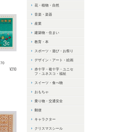
花・植物・自然
音楽・楽器
産業
建築物・住まい
教育・本
スポーツ・遊び・お祭り
デザイン・アート・絵画
70
¥210
赤十字・複十字・ユニセ
フ・ユネスコ・福祉
スイーツ・食べ物
おもちゃ
乗り物・交通安全
郵便
キャラクター
クリスマスシール