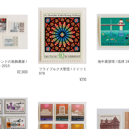
ンドの装飾農家 /
海中展望塔 / 琉球 19
2015
フライブルク大聖堂 / ドイツ 1
¥2,000
978
¥210