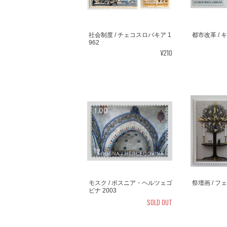
社会制度 / チェコスロバキア 1
都市改革 / キ
962
¥210
モスク / ボスニア・ヘルツェゴ
祭壇画 / フ
ビナ 2003
SOLD OUT