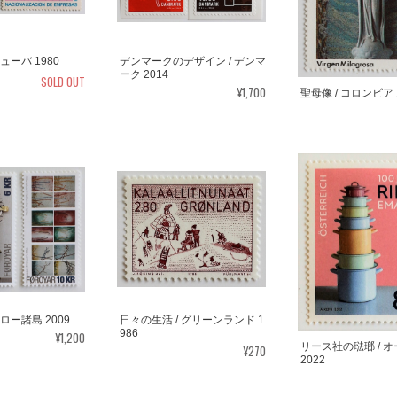
ューバ 1980
デンマークのデザイン / デンマ
ーク 2014
SOLD OUT
¥1,700
聖母像 / コロンビア 
ェロー諸島 2009
日々の生活 / グリーンランド 1
986
¥1,200
リース社の琺瑯 / 
¥270
2022