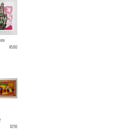
89
¥580
2
¥210