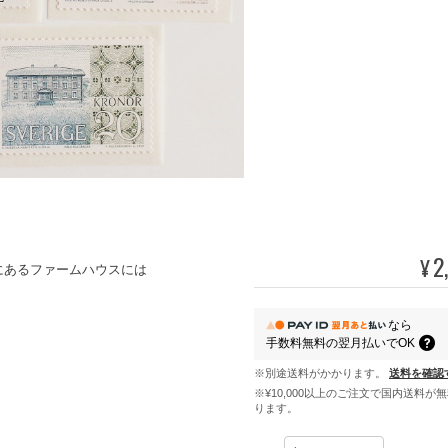
2
¥
にあるファームハウスには
なら
手数料無料の
翌月払いでOK
※別途送料がかかります。
送料を確認
※¥10,000以上のご注文で国内送料が
ります。