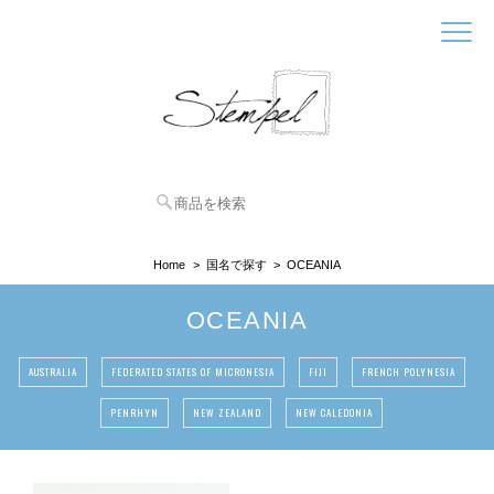
Home
国名で探す
OCEANIA
OCEANIA
AUSTRALIA
FEDERATED STATES OF MICRONESIA
FIJI
FRENCH POLYNESIA
PENRHYN
NEW ZEALAND
NEW CALEDONIA