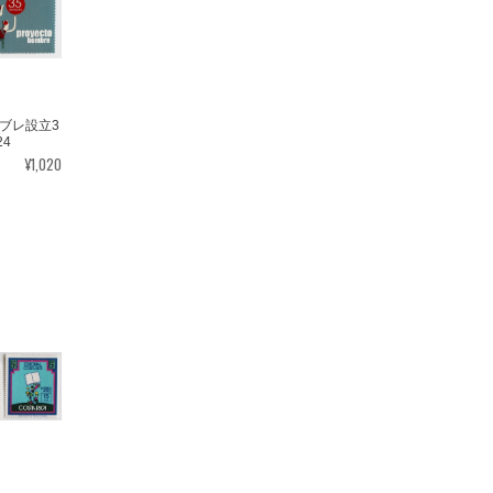
ブレ設立3
24
¥1,020