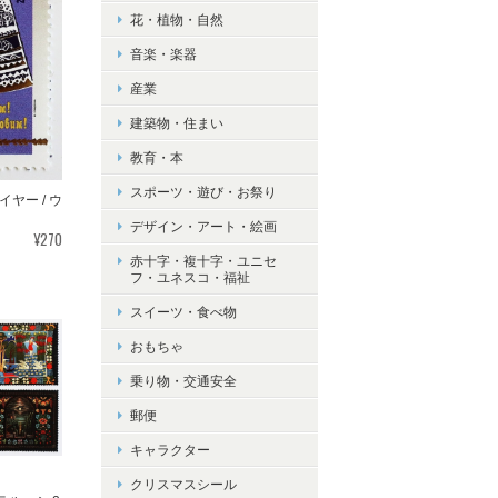
花・植物・自然
音楽・楽器
産業
建築物・住まい
教育・本
スポーツ・遊び・お祭り
ヤー / ウ
デザイン・アート・絵画
¥270
赤十字・複十字・ユニセ
フ・ユネスコ・福祉
スイーツ・食べ物
おもちゃ
乗り物・交通安全
郵便
キャラクター
クリスマスシール