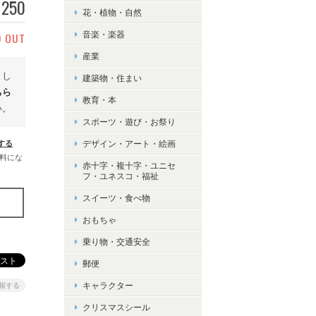
250
花・植物・自然
D OUT
音楽・楽器
産業
まし
建築物・住まい
ちら
教育・本
い。
スポーツ・遊び・お祭り
する
デザイン・アート・絵画
無料にな
赤十字・複十字・ユニセ
フ・ユネスコ・福祉
スイーツ・食べ物
おもちゃ
乗り物・交通安全
郵便
キャラクター
報する
クリスマスシール