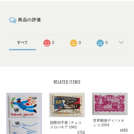
商品の評価
0
0
0
すべて
RELATED ITEMS
世界郵便デイ / メキ
国際切手展 / チェコ
シコ 2004
スロバキア 1962
¥480
¥750