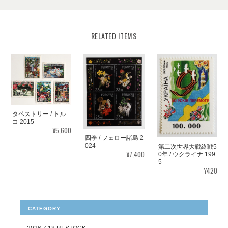
RELATED ITEMS
タペストリー / トル
コ 2015
¥5,600
四季 / フェロー諸島 2
024
第二次世界大戦終戦5
¥7,400
0年 / ウクライナ 199
5
¥420
CATEGORY