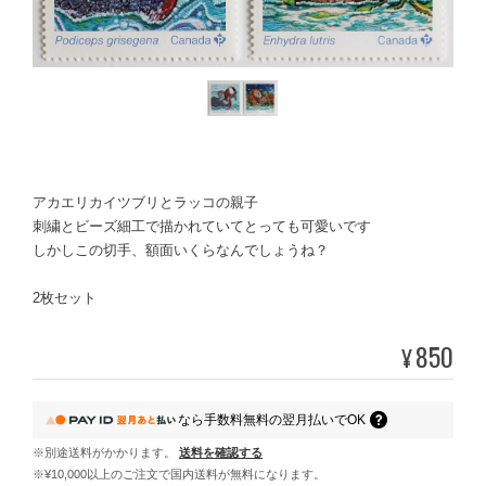
アカエリカイツブリとラッコの親子
刺繍とビーズ細工で描かれていてとっても可愛いです
しかしこの切手、額面いくらなんでしょうね？
2枚セット
850
¥
なら
手数料無料の
翌月払いでOK
※別途送料がかかります。
送料を確認する
※¥10,000以上のご注文で国内送料が無料になります。