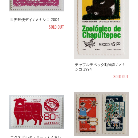
世界郵便デイ / メキシコ 2004
SOLD OUT
チャプルテペック動物園 / メキ
シコ 1994
SOLD OUT
エクスポルタ・ミート / メキシ