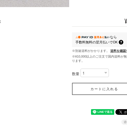
は
なら
手数料無料の
翌月払いでOK
※別途送料がかかります。
送料を確認
※¥10,000以上のご注文で国内送料が
ります。
数量
カートに入れる
通