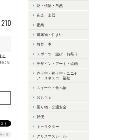
花・植物・自然
音楽・楽器
210
¥
産業
建築物・住まい
教育・本
スポーツ・遊び・お祭り
する
無料にな
デザイン・アート・絵画
赤十字・複十字・ユニセ
フ・ユネスコ・福祉
スイーツ・食べ物
おもちゃ
乗り物・交通安全
郵便
キャラクター
報する
クリスマスシール