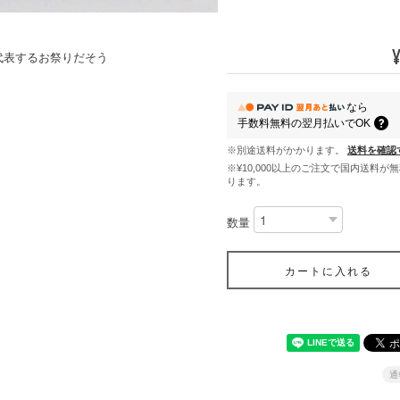
代表するお祭りだそう
なら
手数料無料の
翌月払いでOK
※別途送料がかかります。
送料を確認
※¥10,000以上のご注文で国内送料が
ります。
数量
カートに入れる
通