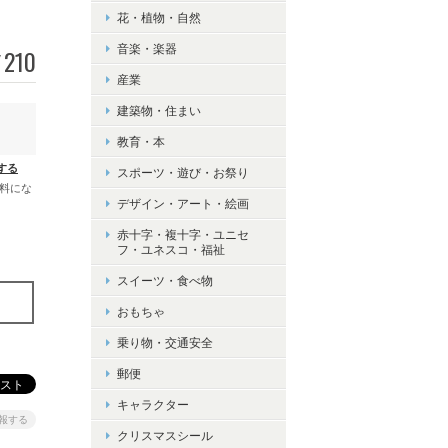
花・植物・自然
音楽・楽器
210
¥
産業
建築物・住まい
教育・本
する
スポーツ・遊び・お祭り
無料にな
デザイン・アート・絵画
赤十字・複十字・ユニセ
フ・ユネスコ・福祉
スイーツ・食べ物
おもちゃ
乗り物・交通安全
郵便
キャラクター
報する
クリスマスシール