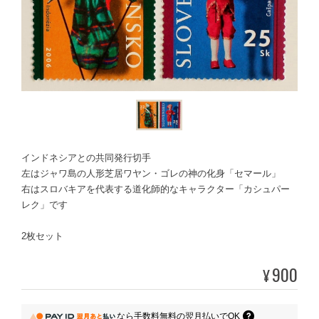
インドネシアとの共同発行切手
左はジャワ島の人形芝居ワヤン・ゴレの神の化身「セマール」
右はスロバキアを代表する道化師的なキャラクター「カシュパー
レク」です
2枚セット
900
¥
なら
手数料無料の
翌月払いでOK