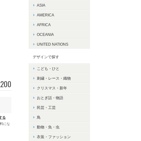
ASIA
AMERICA
AFRICA
OCEANIA
UNITED NATIONS
デザインで探す
こども・ひと
刺繍・レース・織物
,200
クリスマス・新年
おとぎ話・物語
民芸・工芸
鳥
する
無料にな
動物・魚・虫
衣装・ファッション