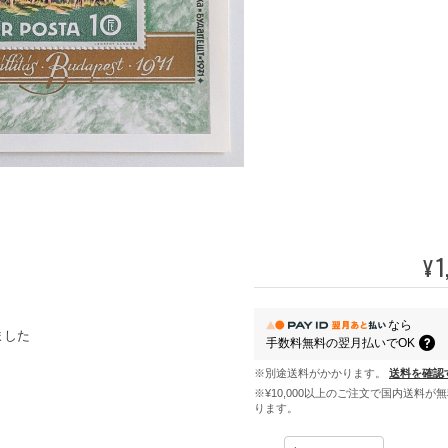
1
¥
なら
ました
手数料無料の
翌月払いでOK
※別途送料がかかります。
送料を確認
※¥10,000以上のご注文で国内送料が
ります。