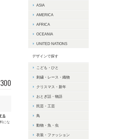
ASIA
AMERICA
AFRICA
OCEANIA
UNITED NATIONS
デザインで探す
こども・ひと
刺繍・レース・織物
300
クリスマス・新年
おとぎ話・物語
民芸・工芸
鳥
する
無料にな
動物・魚・虫
衣装・ファッション