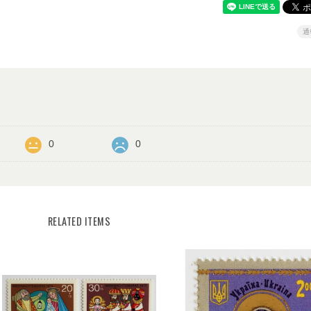
通
0
0
RELATED ITEMS