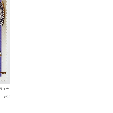
クライナ
¥270