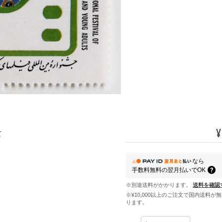
¥
て
なら
手数料無料の
翌月払いでOK
※別途送料がかかります。
送料を確認
※¥10,000以上のご注文で国内送料が
ります。