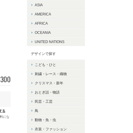
ASIA
AMERICA
AFRICA
OCEANIA
UNITED NATIONS
デザインで探す
こども・ひと
刺繍・レース・織物
300
クリスマス・新年
おとぎ話・物語
民芸・工芸
鳥
する
無料にな
動物・魚・虫
衣装・ファッション