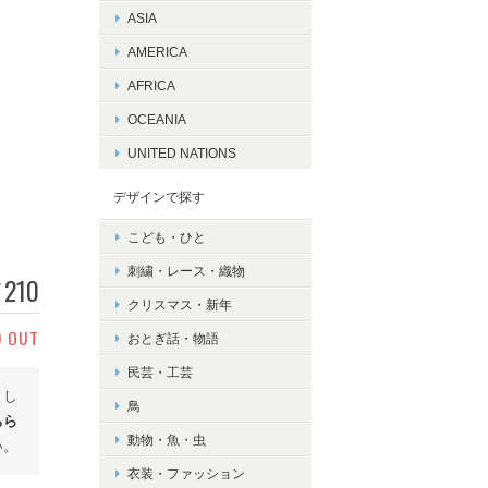
ASIA
AMERICA
AFRICA
OCEANIA
UNITED NATIONS
デザインで探す
こども・ひと
刺繍・レース・織物
210
¥
クリスマス・新年
D OUT
おとぎ話・物語
民芸・工芸
まし
鳥
ちら
動物・魚・虫
い。
衣装・ファッション