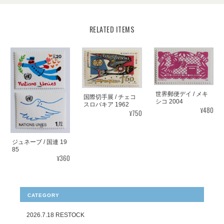
RELATED ITEMS
世界郵便デイ / メキ
国際切手展 / チェコ
シコ 2004
スロバキア 1962
¥480
¥750
ジュネーブ / 国連 19
85
¥360
CATEGORY
2026.7.18 RESTOCK